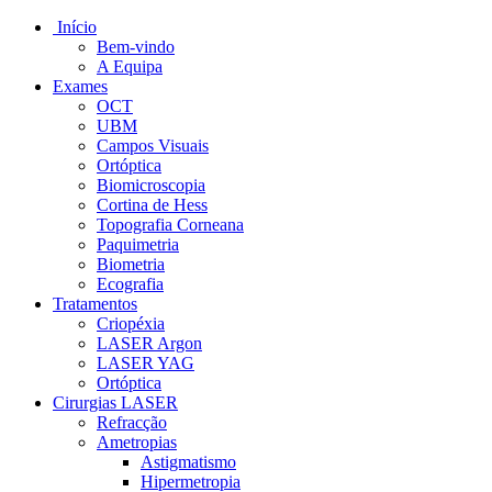
Início
Bem-vindo
A Equipa
Exames
OCT
UBM
Campos Visuais
Ortóptica
Biomicroscopia
Cortina de Hess
Topografia Corneana
Paquimetria
Biometria
Ecografia
Tratamentos
Criopéxia
LASER Argon
LASER YAG
Ortóptica
Cirurgias LASER
Refracção
Ametropias
Astigmatismo
Hipermetropia