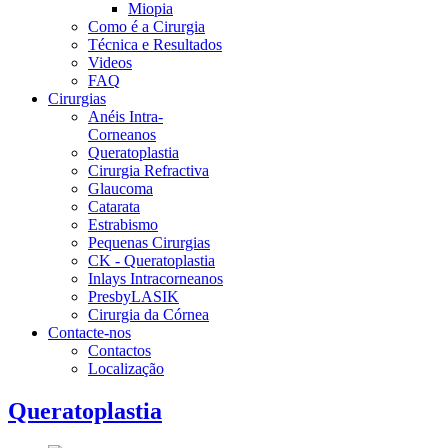
Miopia
Como é a Cirurgia
Técnica e Resultados
Videos
FAQ
Cirurgias
Anéis Intra-
Corneanos
Queratoplastia
Cirurgia Refractiva
Glaucoma
Catarata
Estrabismo
Pequenas Cirurgias
CK - Queratoplastia
Inlays Intracorneanos
PresbyLASIK
Cirurgia da Córnea
Contacte-nos
Contactos
Localização
Queratoplastia