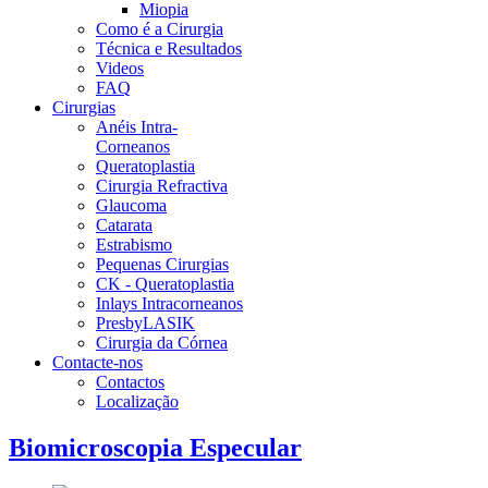
Miopia
Como é a Cirurgia
Técnica e Resultados
Videos
FAQ
Cirurgias
Anéis Intra-
Corneanos
Queratoplastia
Cirurgia Refractiva
Glaucoma
Catarata
Estrabismo
Pequenas Cirurgias
CK - Queratoplastia
Inlays Intracorneanos
PresbyLASIK
Cirurgia da Córnea
Contacte-nos
Contactos
Localização
Biomicroscopia Especular