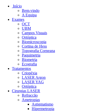
Início
Bem-vindo
A Equipa
Exames
OCT
UBM
Campos Visuais
Ortóptica
Biomicroscopia
Cortina de Hess
Topografia Corneana
Paquimetria
Biometria
Ecografia
Tratamentos
Criopéxia
LASER Argon
LASER YAG
Ortóptica
Cirurgias LASER
Refracção
Ametropias
Astigmatismo
Hipermetropia