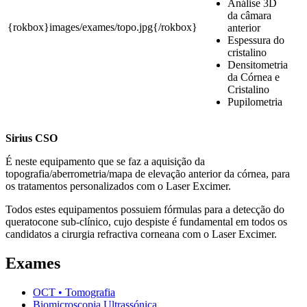
Análise 3D
da câmara
{rokbox}images/exames/topo.jpg{/rokbox}
anterior
Espessura do
cristalino
Densitometria
da Córnea e
Cristalino
Pupilometria
Sirius CSO
É neste equipamento que se faz a aquisição da
topografia/aberrometria/mapa de elevação anterior da córnea, para
os tratamentos personalizados com o Laser Excimer.
Todos estes equipamentos possuiem fórmulas para a detecção do
queratocone sub-clínico, cujo despiste é fundamental em todos os
candidatos a cirurgia refractiva corneana com o Laser Excimer.
Exames
OCT • Tomografia
Biomicroscopia Ultrassónica