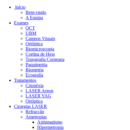
Início
Bem-vindo
A Equipa
Exames
OCT
UBM
Campos Visuais
Ortóptica
Biomicroscopia
Cortina de Hess
Topografia Corneana
Paquimetria
Biometria
Ecografia
Tratamentos
Criopéxia
LASER Argon
LASER YAG
Ortóptica
Cirurgias LASER
Refracção
Ametropias
Astigmatismo
Hipermetropia