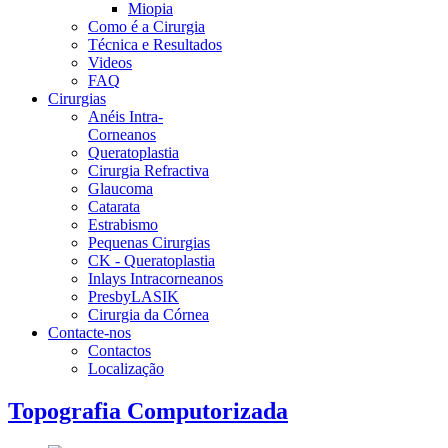
Miopia
Como é a Cirurgia
Técnica e Resultados
Videos
FAQ
Cirurgias
Anéis Intra-
Corneanos
Queratoplastia
Cirurgia Refractiva
Glaucoma
Catarata
Estrabismo
Pequenas Cirurgias
CK - Queratoplastia
Inlays Intracorneanos
PresbyLASIK
Cirurgia da Córnea
Contacte-nos
Contactos
Localização
Topografia Computorizada