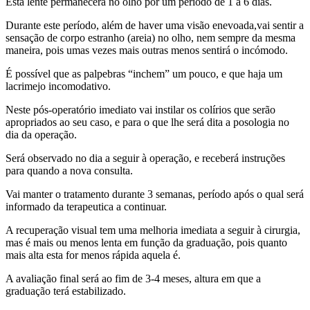
Esta lente permanecerá no olho por um período de 1 a 6 dias.
Durante este período, além de haver uma visão enevoada,vai sentir a
sensação de corpo estranho (areia) no olho, nem sempre da mesma
maneira, pois umas vezes mais outras menos sentirá o incómodo.
É possível que as palpebras “inchem” um pouco, e que haja um
lacrimejo incomodativo.
Neste pós-operatório imediato vai instilar os colírios que serão
apropriados ao seu caso, e para o que lhe será dita a posologia no
dia da operação.
Será observado no dia a seguir à operação, e receberá instruções
para quando a nova consulta.
Vai manter o tratamento durante 3 semanas, período após o qual será
informado da terapeutica a continuar.
A recuperação visual tem uma melhoria imediata a seguir à cirurgia,
mas é mais ou menos lenta em função da graduação, pois quanto
mais alta esta for menos rápida aquela é.
A avaliação final será ao fim de 3-4 meses, altura em que a
graduação terá estabilizado.