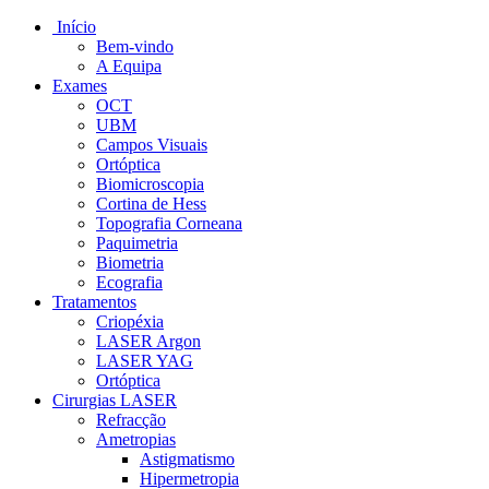
Início
Bem-vindo
A Equipa
Exames
OCT
UBM
Campos Visuais
Ortóptica
Biomicroscopia
Cortina de Hess
Topografia Corneana
Paquimetria
Biometria
Ecografia
Tratamentos
Criopéxia
LASER Argon
LASER YAG
Ortóptica
Cirurgias LASER
Refracção
Ametropias
Astigmatismo
Hipermetropia