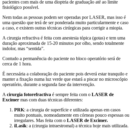
pacientes com mais de uma dioptria de graduação até ao limite
fisiológico possível.
Nem todas as pessoas podem ser operadas por LASER, mas isso é
uma questão que terá de ser ponderada muito particularmente e caso
a caso, e existem outras técnicas cirúrgicas para corrigir a miopia.
A cirurgia refractiva é feita com anestesia tópica (gotas) e tem uma
duração aproximada de 15-20 minutos por olho, sendo totalmente
indolor, mas “sentida”.
Contudo a permanência do paciente no bloco operatório será de
cerca de 1 hora.
É necessária a colaboração do paciente pois deverá estar tranquilo e
manter a fixação numa luz verde que estará a piscar no microscópio
operatório, durante a segunda fase da intervenção.
A
cirurgia fotorefractiva
é sempre feita com o
LASER de
Excimer
mas com duas técnicas diferentes:
PRK
: a cirurgia de superfície e utilizada apenas em casos
muito pontuais, nomeadamente em córneas pouco espessas ou
irregulares. Mas feita com o
LASER de Excimer.
iLasik
: a (cirurgia intraestromal) a técnica hoje mais utilizada.