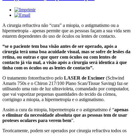
A cirurgia refractiva não “cura” a miopia, o astigmatismo ou a
hipermetropia - apenas permite que as pessoas façam a sua vida sem
estarem dependentes do uso de óculos ou lentes de contacto.
“se o paciente tem boa visão antes de ser operado, após a
cirurgia terá uma boa acuidade visual, mas se sofre de lesões da
retina, ou outras e que quer com óculos ou com lentes de
contacto já via mal, a visão após a cirurgia será identica à que
tinha com os óculos ou as lentes de contacto”.
O tratamento fotorefractivo pelo
LASER de Excimer
(Schwind
Amaris 750s e o Chiron 217/100 Plano Scan/Tissue Saving) faz-se
utilisando uma raio de luz ultravioleta, comandado por computador,
que vai vaporizar pequenas quantidades do tecido da córnea,
corrigingo a miopia, a hipermetropia e o astigmatismo.
Assim a cura da miopia, hipermetropia e o astigmatismo é “
apenas
o eliminar da necessidade absoluta que as pessoas tem de usar
proteses oculares para verem bem
”.
Teoricamente, podem ser operados por cirurgia refractiva todos os