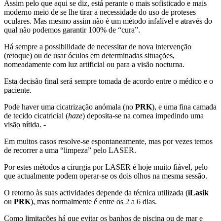
Assim pelo que aqui se diz, está perante o mais sofisticado e mais
moderno meio de se lhe tirar a necessidade do uso de proteses
oculares. Mas mesmo assim não é um método infalível e através do
qual não podemos garantir 100% de “cura”.
Há sempre a possibilidade de necessitar de nova intervenção
(retoque) ou de usar óculos em determinadas situações,
nomeadamente com luz artificial ou para a visão nocturna.
Esta decisão final será sempre tomada de acordo entre o médico e o
paciente.
Pode haver uma cicatrização anómala (no
PRK
), e uma fina camada
de tecido cicatricial (
haze
) deposita-se na cornea impedindo uma
visão nítida. -
Em muitos casos resolve-se espontaneamente, mas por vezes temos
de recorrer a uma “limpeza” pelo LASER.
Por estes métodos a cirurgia por LASER é hoje muito fiável, pelo
que actualmente podem operar-se os dois olhos na mesma sessão.
O retorno às suas actividades depende da técnica utilizada (
iLasik
ou
PRK
), mas normalmente é entre os 2 a 6 dias.
Como limitações há que evitar os banhos de piscina ou de mar e