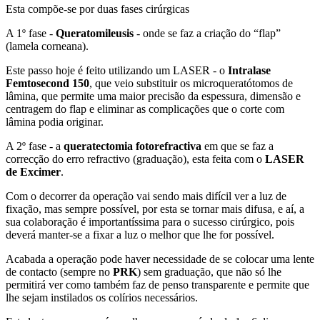
Esta compõe-se por duas fases cirúrgicas
A 1º fase -
Queratomileusis
- onde se faz a criação do “flap”
(lamela corneana).
Este passo hoje é feito utilizando um LASER - o
Intralase
Femtosecond
150
, que veio substituir os microqueratótomos de
lâmina, que permite uma maior precisão da espessura, dimensão e
centragem do flap e eliminar as complicações que o corte com
lâmina podia originar.
A 2º fase - a
queratectomia fotorefractiva
em que se faz a
correcção do erro refractivo (graduação), esta feita com o
LASER
de Excimer
.
Com o decorrer da operação vai sendo mais difícil ver a luz de
fixação, mas sempre possível, por esta se tornar mais difusa, e aí, a
sua colaboração é importantíssima para o sucesso cirúrgico, pois
deverá manter-se a fixar a luz o melhor que lhe for possível.
Acabada a operação pode haver necessidade de se colocar uma lente
de contacto (sempre no
PRK
) sem graduação, que não só lhe
permitirá ver como também faz de penso transparente e permite que
lhe sejam instilados os colírios necessários.