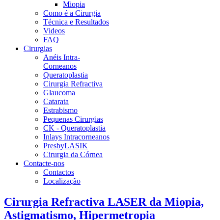
Miopia
Como é a Cirurgia
Técnica e Resultados
Videos
FAQ
Cirurgias
Anéis Intra-
Corneanos
Queratoplastia
Cirurgia Refractiva
Glaucoma
Catarata
Estrabismo
Pequenas Cirurgias
CK - Queratoplastia
Inlays Intracorneanos
PresbyLASIK
Cirurgia da Córnea
Contacte-nos
Contactos
Localização
Cirurgia Refractiva LASER da Miopia,
Astigmatismo, Hipermetropia