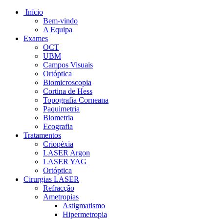
Início
Bem-vindo
A Equipa
Exames
OCT
UBM
Campos Visuais
Ortóptica
Biomicroscopia
Cortina de Hess
Topografia Corneana
Paquimetria
Biometria
Ecografia
Tratamentos
Criopéxia
LASER Argon
LASER YAG
Ortóptica
Cirurgias LASER
Refracção
Ametropias
Astigmatismo
Hipermetropia