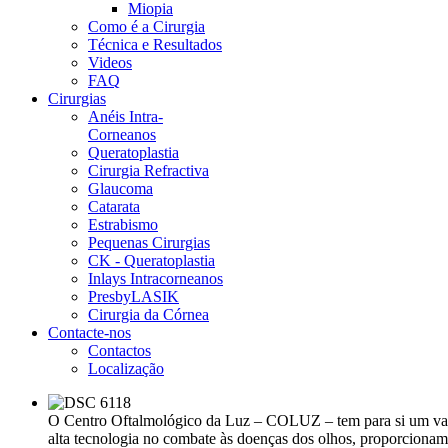
Miopia
Como é a Cirurgia
Técnica e Resultados
Videos
FAQ
Cirurgias
Anéis Intra-
Corneanos
Queratoplastia
Cirurgia Refractiva
Glaucoma
Catarata
Estrabismo
Pequenas Cirurgias
CK - Queratoplastia
Inlays Intracorneanos
PresbyLASIK
Cirurgia da Córnea
Contacte-nos
Contactos
Localização
O Centro Oftalmológico da Luz – COLUZ – tem para si um vasto 
alta tecnologia no combate às doenças dos olhos, proporciona