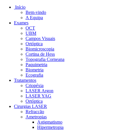
Início
Bem-vindo
A Equipa
Exames
OCT
UBM
Campos Visuais
Ortóptica
Biomicroscopia
Cortina de Hess
Topografia Corneana
Paquimetria
Biometria
Ecografia
Tratamentos
Criopéxia
LASER Argon
LASER YAG
Ortóptica
Cirurgias LASER
Refracção
Ametropias
Astigmatismo
Hipermetropia