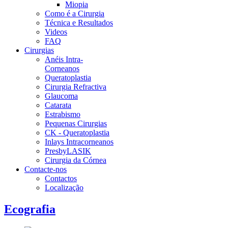
Miopia
Como é a Cirurgia
Técnica e Resultados
Videos
FAQ
Cirurgias
Anéis Intra-
Corneanos
Queratoplastia
Cirurgia Refractiva
Glaucoma
Catarata
Estrabismo
Pequenas Cirurgias
CK - Queratoplastia
Inlays Intracorneanos
PresbyLASIK
Cirurgia da Córnea
Contacte-nos
Contactos
Localização
Ecografia