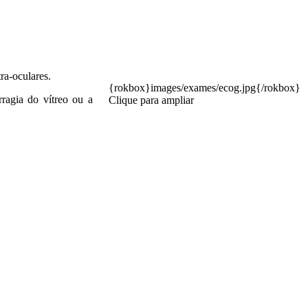
ra-oculares.
{rokbox}images/exames/ecog.jpg{/rokbox}
ragia do vítreo ou a
Clique para ampliar