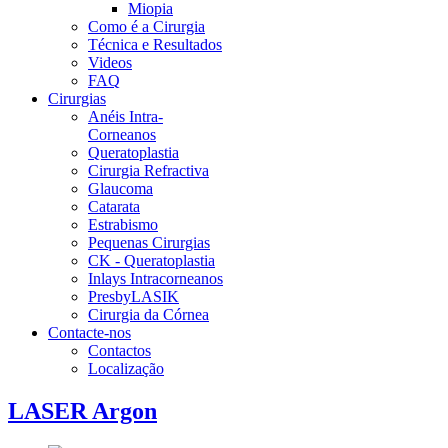
Miopia
Como é a Cirurgia
Técnica e Resultados
Videos
FAQ
Cirurgias
Anéis Intra-
Corneanos
Queratoplastia
Cirurgia Refractiva
Glaucoma
Catarata
Estrabismo
Pequenas Cirurgias
CK - Queratoplastia
Inlays Intracorneanos
PresbyLASIK
Cirurgia da Córnea
Contacte-nos
Contactos
Localização
LASER Argon