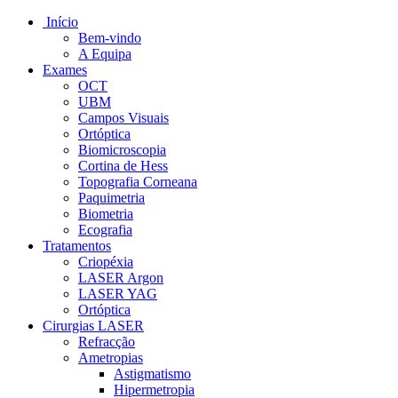
Início
Bem-vindo
A Equipa
Exames
OCT
UBM
Campos Visuais
Ortóptica
Biomicroscopia
Cortina de Hess
Topografia Corneana
Paquimetria
Biometria
Ecografia
Tratamentos
Criopéxia
LASER Argon
LASER YAG
Ortóptica
Cirurgias LASER
Refracção
Ametropias
Astigmatismo
Hipermetropia