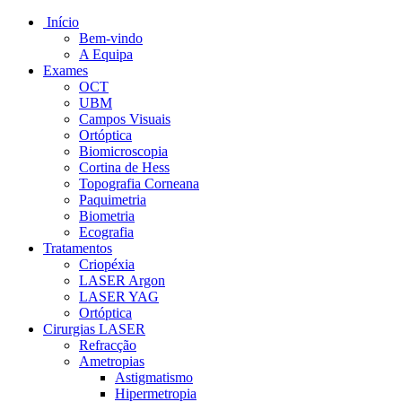
Início
Bem-vindo
A Equipa
Exames
OCT
UBM
Campos Visuais
Ortóptica
Biomicroscopia
Cortina de Hess
Topografia Corneana
Paquimetria
Biometria
Ecografia
Tratamentos
Criopéxia
LASER Argon
LASER YAG
Ortóptica
Cirurgias LASER
Refracção
Ametropias
Astigmatismo
Hipermetropia