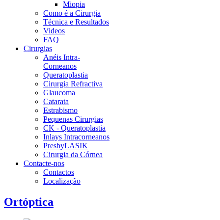
Miopia
Como é a Cirurgia
Técnica e Resultados
Videos
FAQ
Cirurgias
Anéis Intra-
Corneanos
Queratoplastia
Cirurgia Refractiva
Glaucoma
Catarata
Estrabismo
Pequenas Cirurgias
CK - Queratoplastia
Inlays Intracorneanos
PresbyLASIK
Cirurgia da Córnea
Contacte-nos
Contactos
Localização
Ortóptica