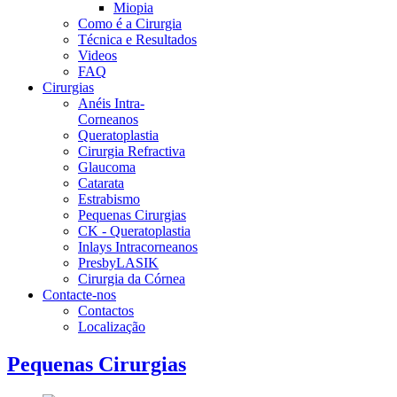
Miopia
Como é a Cirurgia
Técnica e Resultados
Videos
FAQ
Cirurgias
Anéis Intra-
Corneanos
Queratoplastia
Cirurgia Refractiva
Glaucoma
Catarata
Estrabismo
Pequenas Cirurgias
CK - Queratoplastia
Inlays Intracorneanos
PresbyLASIK
Cirurgia da Córnea
Contacte-nos
Contactos
Localização
Pequenas Cirurgias