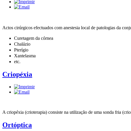
Actos cirúrgicos efectuados com anestesia local de patologias da conj
Curetagem da córnea
Chalázio
Pterígio
Xantelasma
etc.
Criopéxia
A criopéxia (crioterapia) consiste na utilização de uma sonda fria (cr
Ortóptica