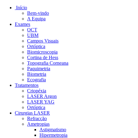
Início
Bem-vindo
A Equipa
Exames
OCT
UBM
Campos Visuais
Ortóptica
Biomicroscopia
Cortina de Hess
Topografia Corneana
Paquimetria
Biometria
Ecografia
Tratamentos
Criopéxia
LASER Argon
LASER YAG
Ortóptica
Cirurgias LASER
Refracção
Ametropias
Astigmatismo
Hipermetropia