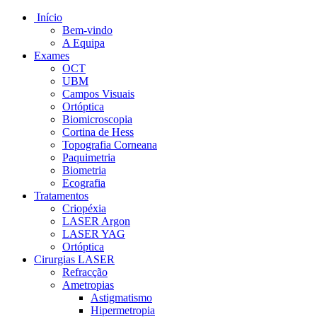
Início
Bem-vindo
A Equipa
Exames
OCT
UBM
Campos Visuais
Ortóptica
Biomicroscopia
Cortina de Hess
Topografia Corneana
Paquimetria
Biometria
Ecografia
Tratamentos
Criopéxia
LASER Argon
LASER YAG
Ortóptica
Cirurgias LASER
Refracção
Ametropias
Astigmatismo
Hipermetropia