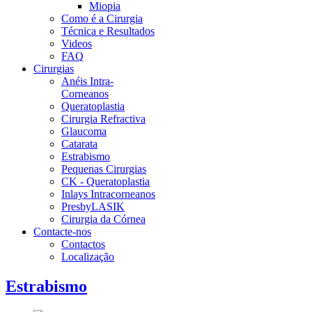
Miopia
Como é a Cirurgia
Técnica e Resultados
Videos
FAQ
Cirurgias
Anéis Intra-
Corneanos
Queratoplastia
Cirurgia Refractiva
Glaucoma
Catarata
Estrabismo
Pequenas Cirurgias
CK - Queratoplastia
Inlays Intracorneanos
PresbyLASIK
Cirurgia da Córnea
Contacte-nos
Contactos
Localização
Estrabismo