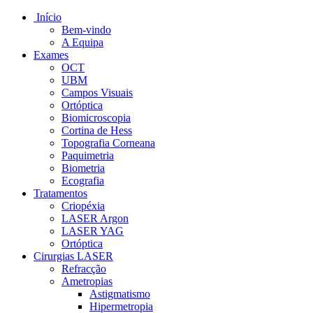
Início
Bem-vindo
A Equipa
Exames
OCT
UBM
Campos Visuais
Ortóptica
Biomicroscopia
Cortina de Hess
Topografia Corneana
Paquimetria
Biometria
Ecografia
Tratamentos
Criopéxia
LASER Argon
LASER YAG
Ortóptica
Cirurgias LASER
Refracção
Ametropias
Astigmatismo
Hipermetropia