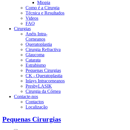
Miopia
Como é a Cirurgia
Técnica e Resultados
Videos
FAQ
Cirurgias
Anéis Intra-
Corneanos
Queratoplastia
Cirurgia Refractiva
Glaucoma
Catarata
Estrabismo
Pequenas Cirurgias
CK - Queratoplastia
Inlays Intracorneanos
PresbyLASIK
Cirurgia da Córnea
Contacte-nos
Contactos
Localização
Pequenas Cirurgias