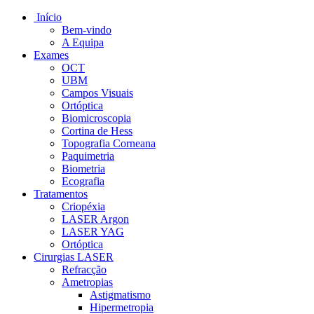
Início
Bem-vindo
A Equipa
Exames
OCT
UBM
Campos Visuais
Ortóptica
Biomicroscopia
Cortina de Hess
Topografia Corneana
Paquimetria
Biometria
Ecografia
Tratamentos
Criopéxia
LASER Argon
LASER YAG
Ortóptica
Cirurgias LASER
Refracção
Ametropias
Astigmatismo
Hipermetropia