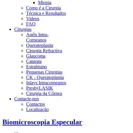
Miopia
Como é a Cirurgia
Técnica e Resultados
Videos
FAQ
Cirurgias
Anéis Intra-
Corneanos
Queratoplastia
Cirurgia Refractiva
Glaucoma
Catarata
Estrabismo
Pequenas Cirurgias
CK - Queratoplastia
Inlays Intracorneanos
PresbyLASIK
Cirurgia da Córnea
Contacte-nos
Contactos
Localização
Biomicroscopia Especular