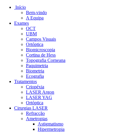
Início
Bem-vindo
A Equipa
Exames
OCT
UBM
Campos Visuais
Ortóptica
Biomicroscopia
Cortina de Hess
Topografia Corneana
Paquimetria
Biometria
Ecografia
Tratamentos
Criopéxia
LASER Argon
LASER YAG
Ortóptica
Cirurgias LASER
Refracção
Ametropias
Astigmatismo
Hipermetropia