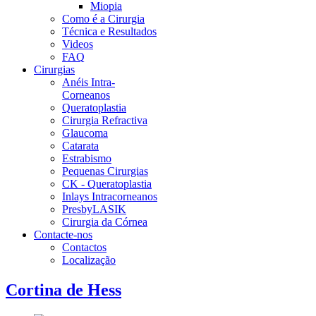
Miopia
Como é a Cirurgia
Técnica e Resultados
Videos
FAQ
Cirurgias
Anéis Intra-
Corneanos
Queratoplastia
Cirurgia Refractiva
Glaucoma
Catarata
Estrabismo
Pequenas Cirurgias
CK - Queratoplastia
Inlays Intracorneanos
PresbyLASIK
Cirurgia da Córnea
Contacte-nos
Contactos
Localização
Cortina de Hess