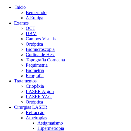
Início
Bem-vindo
A Equipa
Exames
OCT
UBM
Campos Visuais
Ortóptica
Biomicroscopia
Cortina de Hess
Topografia Corneana
Paquimetria
Biometria
Ecografia
Tratamentos
Criopéxia
LASER Argon
LASER YAG
Ortóptica
Cirurgias LASER
Refracção
Ametropias
Astigmatismo
Hipermetropia