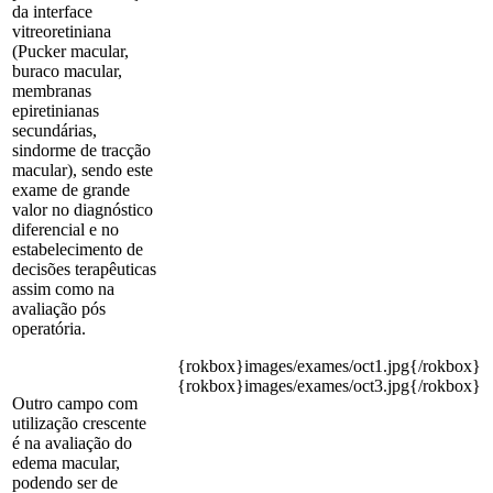
da interface
vitreoretiniana
(Pucker macular,
buraco macular,
membranas
epiretinianas
secundárias,
sindorme de tracção
macular), sendo este
exame de grande
valor no diagnóstico
diferencial e no
estabelecimento de
decisões terapêuticas
assim como na
avaliação pós
operatória.
{rokbox}images/exames/oct1.jpg{/rokbox}
{rokbox}images/exames/oct3.jpg{/rokbox}
Outro campo com
utilização crescente
é na avaliação do
edema macular,
podendo ser de