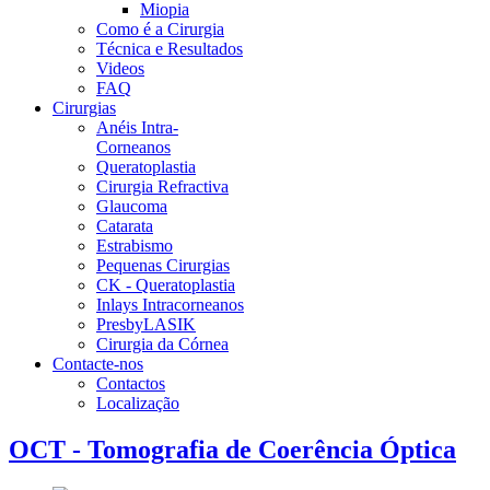
Miopia
Como é a Cirurgia
Técnica e Resultados
Videos
FAQ
Cirurgias
Anéis Intra-
Corneanos
Queratoplastia
Cirurgia Refractiva
Glaucoma
Catarata
Estrabismo
Pequenas Cirurgias
CK - Queratoplastia
Inlays Intracorneanos
PresbyLASIK
Cirurgia da Córnea
Contacte-nos
Contactos
Localização
OCT - Tomografia de Coerência Óptica