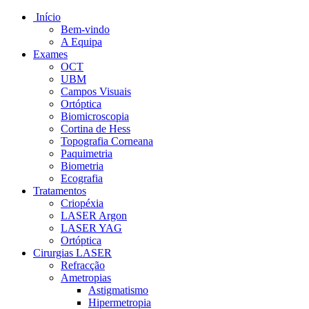
Início
Bem-vindo
A Equipa
Exames
OCT
UBM
Campos Visuais
Ortóptica
Biomicroscopia
Cortina de Hess
Topografia Corneana
Paquimetria
Biometria
Ecografia
Tratamentos
Criopéxia
LASER Argon
LASER YAG
Ortóptica
Cirurgias LASER
Refracção
Ametropias
Astigmatismo
Hipermetropia