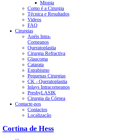
Miopia
Como é a Cirurgia
Técnica e Resultados
Videos
FAQ
Cirurgias
Anéis Intra-
Corneanos
Queratoplastia
Cirurgia Refractiva
Glaucoma
Catarata
Estrabismo
Pequenas Cirurgias
CK - Queratoplastia
Inlays Intracorneanos
PresbyLASIK
Cirurgia da Córnea
Contacte-nos
Contactos
Localização
Cortina de Hess